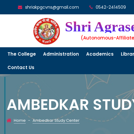
shriakpgcvns@gmail.com
0542-2414509
Shri Agras
(Autonomous-Affiliat
The College
Administration
Academics
Libra
Contact Us
AMBEDKAR STUD
Home
-
Ambedkar Study Center